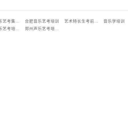
沈阳音乐艺考集训营
合肥音乐艺考培训
艺术特长生考前培训
音乐学培训
西安声乐艺考培训班
郑州声乐艺考培训机构