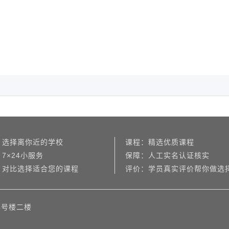
：选择离你近的学校
课程：精选优质课程
7×24小服务
保障：人工实名认证核实
：对比选择适合您的课程
评价：学员真实评价帮你做选
4号楼二楼