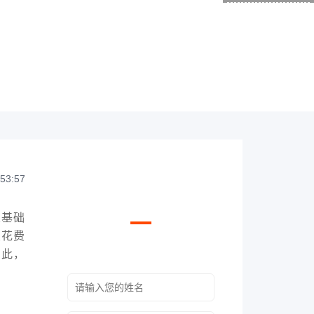
:53:57
申请试听课程
从基础
友花费
只要一个电话
我们免费为您回电
因此，