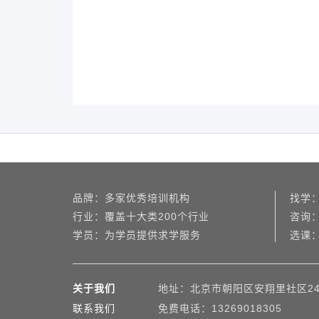
品牌：多家优秀培训机构
找学
行业：覆盖十大类200个行业
咨询：
学员：为学员提供求学服务
选课
关于我们
地址：北京市朝阳区安翔里社区2
联系我们
免费电话：13269018305